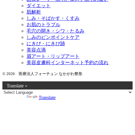
ダイエット
肌解析
しみ・そばかす・くすみ
お肌のトラブル
毛穴の開き・シワ・たるみ
しみのピンポイントケア
にきび・にきび跡
美容点滴
眉アート・リップアート
美容皮膚科インターネット予約の流れ
© 2026 医療法人フォーチュン なかがわ整形.
Translate »
Powered by
Translate