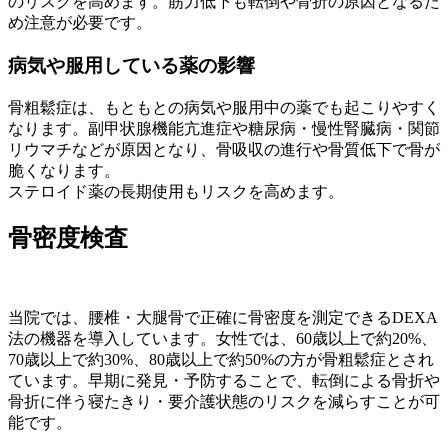
のリスクを高めます。筋力低下も転倒や骨折の原因となるた
め注意が必要です。
病気や服用している薬の影響
骨粗鬆症は、もともとの病気や服用中の薬でも起こりやすく
なります。副甲状腺機能亢進症や糖尿病・慢性腎臓病・関節
リウマチなどが原因となり、骨吸収の進行や骨質低下で骨が
脆くなります。
ステロイド薬の長期使用もリスクを高めます。
骨密度検査
当院では、腰椎・大腿骨で正確に骨密度を測定できるDEXA
法の機器を導入しています。女性では、60歳以上で約20%、
70歳以上で約30%、80歳以上で約50%の方が骨粗鬆症とされ
ています。早期に発見・予防することで、転倒による骨折や
骨折に伴う寝たきり・要介護状態のリスクを減らすことが可
能です。