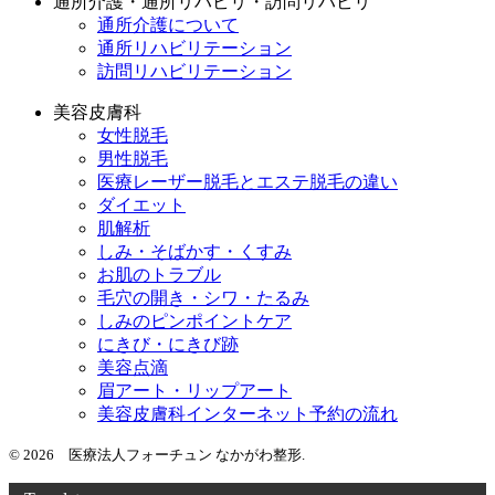
通所介護・通所リハビリ・訪問リハビリ
通所介護について
通所リハビリテーション
訪問リハビリテーション
美容皮膚科
女性脱毛
男性脱毛
医療レーザー脱毛とエステ脱毛の違い
ダイエット
肌解析
しみ・そばかす・くすみ
お肌のトラブル
毛穴の開き・シワ・たるみ
しみのピンポイントケア
にきび・にきび跡
美容点滴
眉アート・リップアート
美容皮膚科インターネット予約の流れ
© 2026 医療法人フォーチュン なかがわ整形.