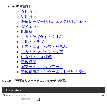
美容皮膚科
女性脱毛
男性脱毛
医療レーザー脱毛とエステ脱毛の違い
ダイエット
肌解析
しみ・そばかす・くすみ
お肌のトラブル
毛穴の開き・シワ・たるみ
しみのピンポイントケア
にきび・にきび跡
美容点滴
眉アート・リップアート
美容皮膚科インターネット予約の流れ
© 2026 医療法人フォーチュン なかがわ整形.
Translate »
Powered by
Translate