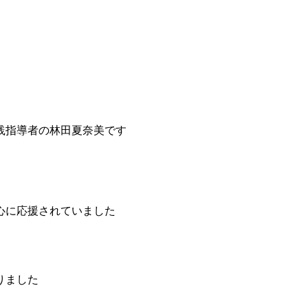
践指導者の
林田夏奈美です
心に応援されていました
りました