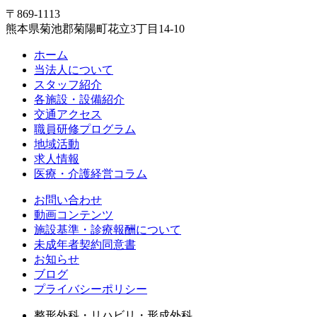
〒869-1113
熊本県菊池郡菊陽町花立3丁目14-10
ホーム
当法人について
スタッフ紹介
各施設・設備紹介
交通アクセス
職員研修プログラム
地域活動
求人情報
医療・介護経営コラム
お問い合わせ
動画コンテンツ
施設基準・診療報酬について
未成年者契約同意書
お知らせ
ブログ
プライバシーポリシー
整形外科・リハビリ・形成外科