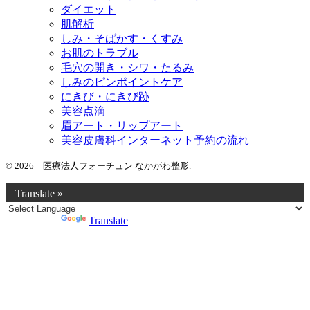
ダイエット
肌解析
しみ・そばかす・くすみ
お肌のトラブル
毛穴の開き・シワ・たるみ
しみのピンポイントケア
にきび・にきび跡
美容点滴
眉アート・リップアート
美容皮膚科インターネット予約の流れ
© 2026 医療法人フォーチュン なかがわ整形.
Translate »
Powered by
Translate