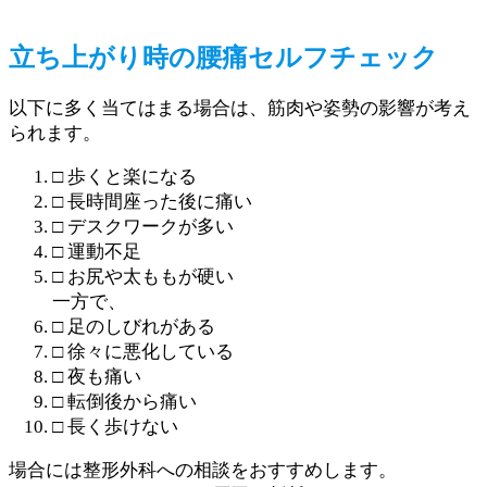
立ち上がり時の腰痛セルフチェック
以下に多く当てはまる場合は、筋肉や姿勢の影響が考え
られます。
□ 歩くと楽になる
□ 長時間座った後に痛い
□ デスクワークが多い
□ 運動不足
□ お尻や太ももが硬い
一方で、
□ 足のしびれがある
□ 徐々に悪化している
□ 夜も痛い
□ 転倒後から痛い
□ 長く歩けない
場合には整形外科への相談をおすすめします。